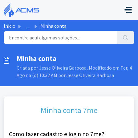
Ir para o conteúdo principal
Início
...
Minha conta
Minha conta
Criada por Jesse Oliveira Barbosa, Modificado em Ter, 4
Ago na (o) 10:32 AM por Jesse Oliveira Barbosa
Minha conta 7me
Como fazer cadastro e login no 7me?